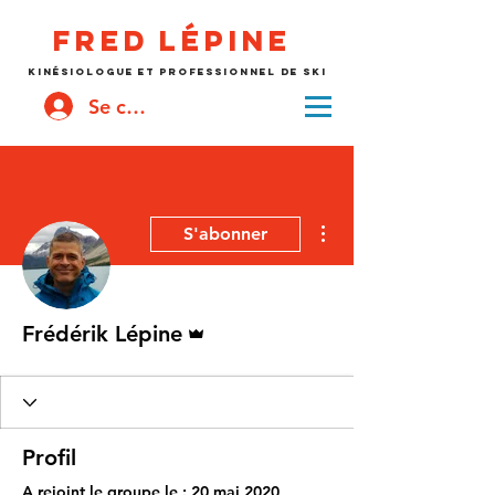
Fred
lépine
kinésiologue et professionnel de ski
Se connecter
Plus d'actions
S'abonner
Administrateur
Frédérik Lépine
Profil
A rejoint le groupe le : 20 mai 2020