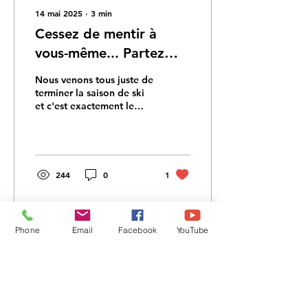
14 mai 2025
∙
3
min
Cessez de mentir à
vous-même... Partez
sous un nouvel angle!
Nous venons tous juste de
terminer la saison de ski
et c'est exactement le
moment idéal pour
établir de nouvelles bases
pour se préparer...
244
0
1
Phone
Email
Facebook
YouTube