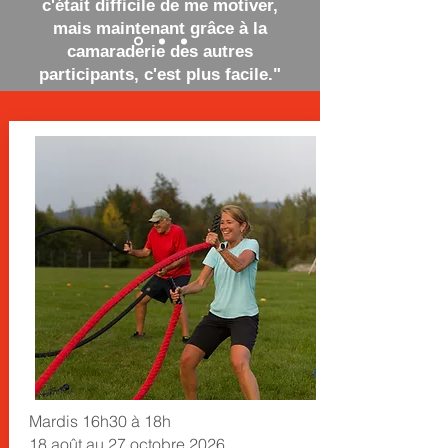
c'était difficile de me motiver,
mais maintenant grâce à la
camaraderie des autres
participants, c'est plus facile."
Mardis 16h30 à 18h
18 août au 27 octobre 2026