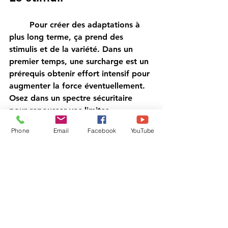
	Pour créer des adaptations à 
plus long terme, ça prend des 
stimulis et de la variété. Dans un 
premier temps, une surcharge est un 
prérequis obtenir effort intensif pour 
augmenter la force éventuellement. 
Osez dans un spectre sécuritaire 
pour repousser vos limites 
progressivement. Ensuite, il y a 
Phone
Email
Facebook
YouTube
tellement de variables que nous 
pouvons utiliser, le nombre de 
répétitions, le nombre de séries, la 
vitesse du tempo, du temps de 
récupération, etc. 