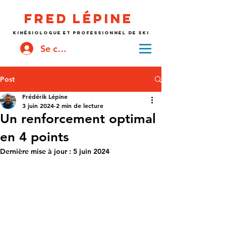
Fred
lépine
kinésiologue et professionnel de ski
Se connecter
Post
Frédérik Lépine
3 juin 2024
2 min de lecture
Un renforcement optimal
en 4 points
Dernière mise à jour :
5 juin 2024