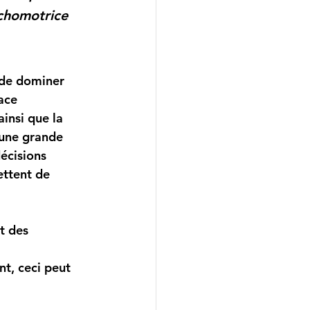
chomotrice
ace 
insi que la 
une grande 
écisions 
ttent de 
t, ceci peut 