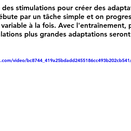
ébute par un tâche simple et on progres
variable à la fois. Avec l'entraînement, p
ulations plus grandes adaptations seront
atic.com/video/bc8744_419a25bdadd2455186cc493b202cb541