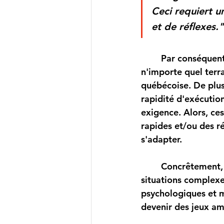
Ceci requiert u
et de 
réflexes
."
	Par conséquent, en ski alpin, possèder une grande agilité permettra de dominer 
n'importe quel terra
québécoise. De plus,
rapidité d'exécuti
exigence. Alors, ces
rapides et/ou des 
s'adapter. 
	Concrêtement, il est vraiment impératif d'incorporer à l'entraînement des 
situations complexe
psychologiques et m
devenir des jeux am