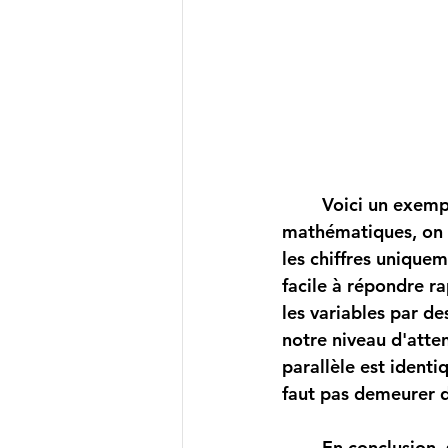
	Voici un exemple dans un autre contexte. Si on s'entraîne l'agilité en 
mathématiques, on p
les chiffres uniquem
facile à répondre r
les variables par de
notre niveau d'atte
parallèle est identi
faut pas demeurer dan
En conclusion, 