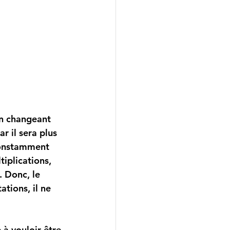
en changeant 
r il sera plus 
constamment 
tiplications, 
 Donc, le 
tions, il ne 
 
à vouloir être 