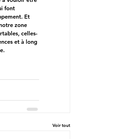
i font 
oppement. Et 
 notre zone 
tables, celles-
ences et à long 
e.
Voir tout