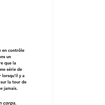
ans un 
e que la 
une série de 
lorsqu'il y a 
ur la tour de 
e jamais.
n corps. 