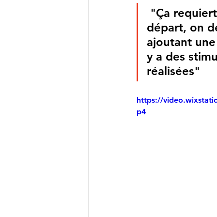
 "Ça requiert des stimulations pour créer des adaptations. Au 
départ, on d
ajoutant une 
y a des stim
réalisées" 
https://video.wixst
p4