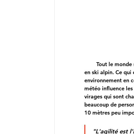
	Tout le monde sait que l'agilité est une habileté importante pour être en contrôle 
en ski alpin. Ce qui
environnement en co
météo influence les 
virages qui sont cha
beaucoup de personn
10 mètres peu impo
 "
L'agilité 
est l