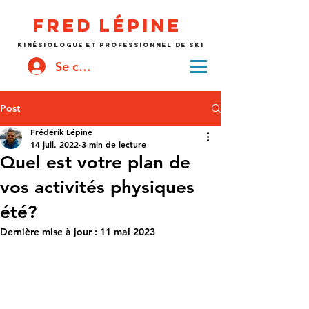
Fred
lépine
kinésiologue et professionnel de ski
Se connecter
Post
Frédérik Lépine
14 juil. 2022
3 min de lecture
Quel est votre plan de
vos activités physiques
été?
Dernière mise à jour :
11 mai 2023