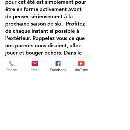
pour cet été est simplement pour 
être en forme activement avant 
de penser sérieusement à la 
prochaine saison de ski.  Profitez 
de chaque instant si possible à 
l’extérieur. Rappelez vous ce que 
nos parents nous disaient, allez 
jouer et bouger dehors. Dans le 
fond, c'est sans aucun doute que 
c'est une leçon que nous aurions 
Phone
Email
Facebook
YouTube
tous besoin de partager à ceux 
que nous aimons.
Bon été!
https://youtu.be/XEt1B0zrb8o