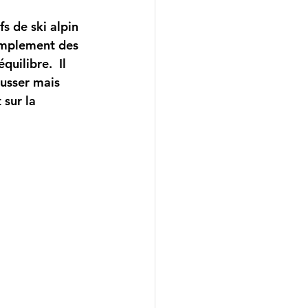
simplement des 
uilibre.  Il 
ousser mais 
 sur la 