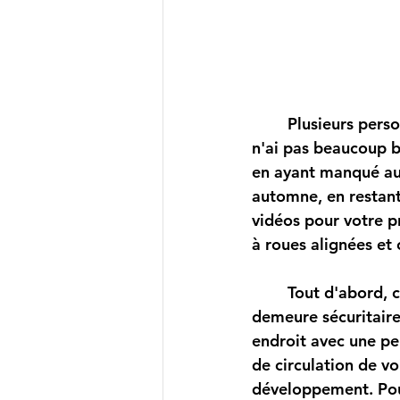
	Plusieurs personnes parmi nous ont véritablement hâte de renouer avec le ski. Je 
n'ai pas beaucoup b
en ayant manqué au 
automne, en restant 
vidéos pour votre pr
à roues alignées et
	Tout d'abord, ce qui est surtout important est de bien choisir un environnement qui 
demeure sécuritaire.
endroit avec une pen
de circulation de vo
développement. Pour