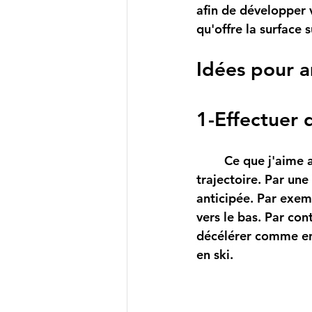
afin de développer v
qu'offre la surface s
Idées pour a
1-Effectuer 
	Ce que j'aime avec la gestion de la vitesse, c'est la fait de choisir la bonne 
trajectoire. Par une 
anticipée. Par exempl
vers le bas. Par cont
décélérer comme en
en ski.  