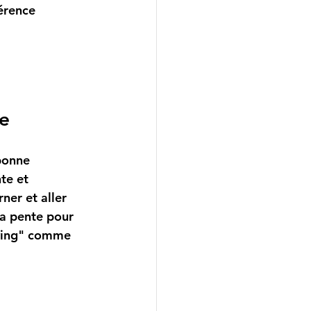
érence 
ée
te et 
ner et aller 
 la pente pour 
rving" comme 