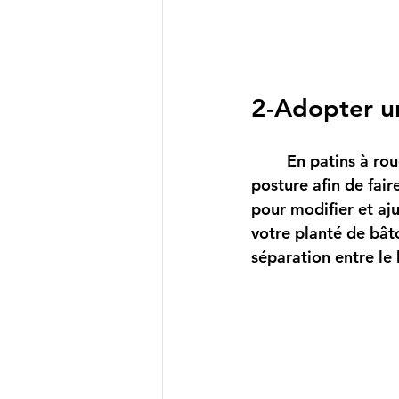
2-Adopter u
	En patins à roues alignées, il est facile de faire de bons virages et de raffiner votre 
posture afin de fair
pour modifier et aj
votre planté de bâto
séparation entre le 