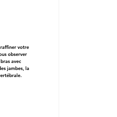
vous observer 
 bras avec 
des jambes, la 
ertébrale. 