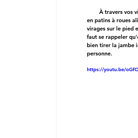
	À travers vos virages, il est tellement facile de faire plusieurs éducatifs de ski alpin 
en patins à roues al
virages sur le pied e
faut se rappeler qu'
bien tirer la jambe 
personne. 
https://youtu.be/oGf