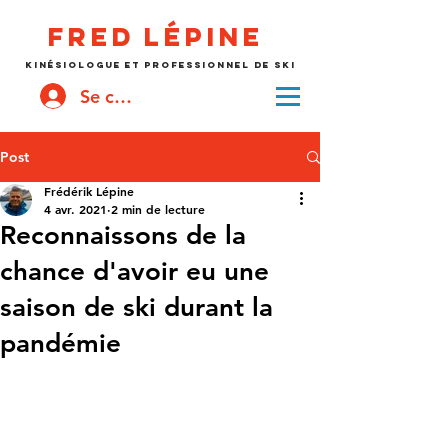
Fred
lépine
kinésiologue et professionnel de ski
Se connecter
Post
Frédérik Lépine
4 avr. 2021
2 min de lecture
Reconnaissons de la
chance d'avoir eu une
saison de ski durant la
pandémie